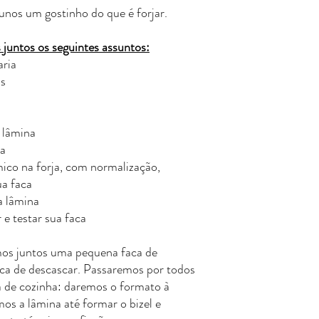
unos um gostinho do que é forjar.
juntos os seguintes assuntos:
aria
ás
a
 lâmina
na
ico na forja, com normalização,
ua faca
 lâmina
e testar sua faca
mos juntos uma pequena faca de
ca de descascar. Passaremos por todos
a de cozinha: daremos o formato à
mos a lâmina até formar o bizel e