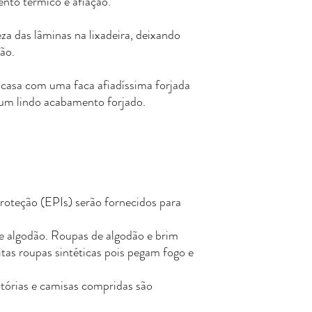
nto térmico e afiação.
za das lâminas na lixadeira, deixando
ção.
a casa com uma faca afiadíssima forjada
 um lindo acabamento forjado.
oteção (EPIs) serão fornecidos para
e algodão. Roupas de algodão e brim
itas roupas sintéticas pois pegam fogo e
tórias e camisas compridas são