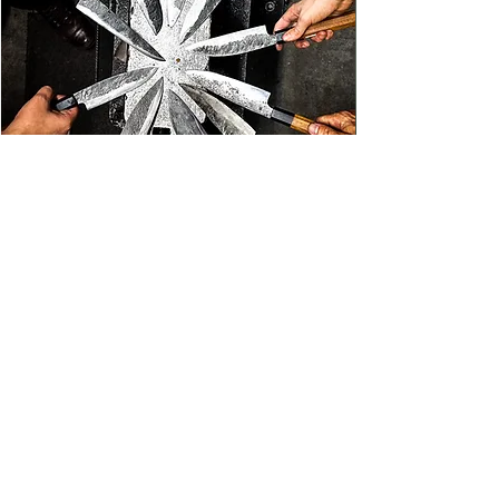
Dom. 18/10 - Forjamento de Faca de
Cozinha - 8:30 às 17:30
©2024 Gui Siqueira e Forjaria Escola
Todos os Direitos Reservados.
CNPJ
54.268.942
/0001-84
- Rua Henri Dunant, 317 - São
Paulo, SP